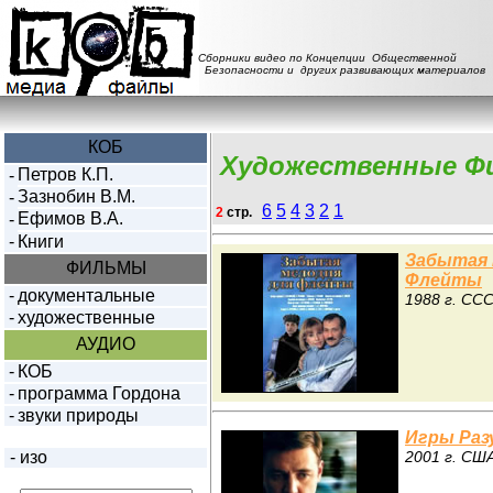
Сборники видео по Концепции Общественной
Безопасности и других развивающих материалов
КОБ
Художественные Ф
Петров К.П.
-
Зазнобин В.М.
-
6
5
4
3
2
1
2
стр.
Ефимов В.А.
-
-
Книги
Забытая 
ФИЛЬМЫ
Флейты
-
документальные
1988 г. СС
-
художественные
АУДИО
-
КОБ
-
программа Гордона
-
звуки природы
Игры Раз
-
изо
2001 г. СШ