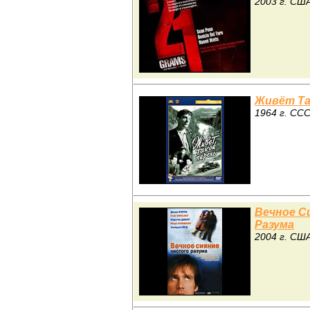
2003 г. СШ
Живёт Та
1964 г. СС
Вечное С
Разума
2004 г. СШ