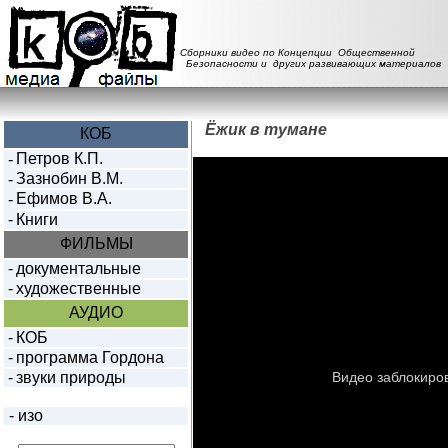
Сборники видео по Концепции Общественной
Безопасности и других развивающих материалов
Ёжик в тумане
КОБ
Петров К.П.
-
Зазнобин В.М.
-
Ефимов В.А.
-
-
Книги
ФИЛЬМЫ
-
документальные
-
художественные
АУДИО
-
КОБ
-
программа Гордона
-
звуки природы
-
изо