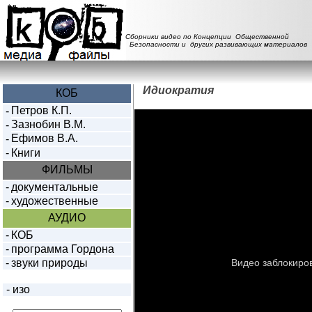
Сборники видео по Концепции Общественной
Безопасности и других развивающих материалов
Идиократия
КОБ
Петров К.П.
-
Зазнобин В.М.
-
Ефимов В.А.
-
-
Книги
ФИЛЬМЫ
-
документальные
-
художественные
АУДИО
-
КОБ
-
программа Гордона
-
звуки природы
-
изо