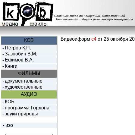
Сборники видео по Концепции Общественной
Безопасности и других развивающих материалов
Видеоиформ
с4
от 25 октября 20
КОБ
Петров К.П.
-
Зазнобин В.М.
-
Ефимов В.А.
-
-
Книги
ФИЛЬМЫ
-
документальные
-
художественные
АУДИО
-
КОБ
-
программа Гордона
-
звуки природы
-
изо