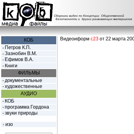
Сборники видео по Концепции Общественной
Безопасности и других развивающих материалов
Видеоиформ
с23
от 22 марта 200
КОБ
Петров К.П.
-
Зазнобин В.М.
-
Ефимов В.А.
-
-
Книги
ФИЛЬМЫ
-
документальные
-
художественные
АУДИО
-
КОБ
-
программа Гордона
-
звуки природы
-
изо