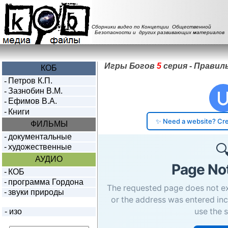
Сборники видео по Концепции Общественной
Безопасности и других развивающих материалов
Игры Богов
5
серия - Правил
КОБ
Петров К.П.
-
Зазнобин В.М.
-
Ефимов В.А.
-
-
Книги
ФИЛЬМЫ
-
документальные
-
художественные
АУДИО
-
КОБ
-
программа Гордона
-
звуки природы
-
изо