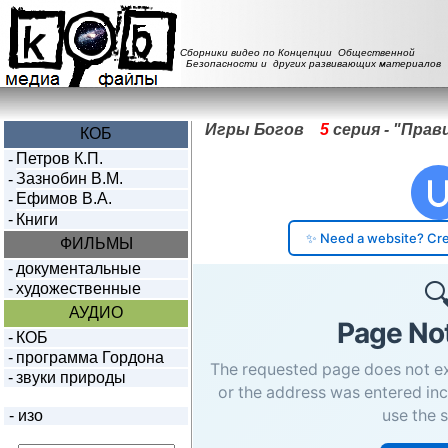
Сборники видео по Концепции Общественной
Безопасности и других развивающих материалов
Игры Богов
5
серия - "Прав
КОБ
Петров К.П.
-
Зазнобин В.М.
-
Ефимов В.А.
-
-
Книги
ФИЛЬМЫ
-
документальные
-
художественные
АУДИО
-
КОБ
-
программа Гордона
-
звуки природы
-
изо