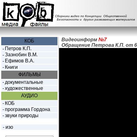
Сборники видео по Концепции Общественной
Безопасности и других развивающих материалов
Видеоинформ
№7
КОБ
Обращение Петрова К.П. от 6 
Петров К.П.
-
Зазнобин В.М.
-
Ефимов В.А.
-
-
Книги
ФИЛЬМЫ
-
документальные
-
художественные
АУДИО
-
КОБ
-
программа Гордона
-
звуки природы
-
изо