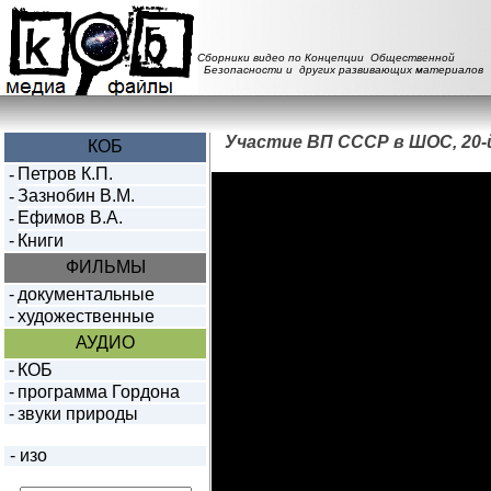
Сборники видео по Концепции Общественной
Безопасности и других развивающих материалов
Участие ВП СССР в ШОС, 20-
КОБ
Петров К.П.
-
Зазнобин В.М.
-
Ефимов В.А.
-
-
Книги
ФИЛЬМЫ
-
документальные
-
художественные
АУДИО
-
КОБ
-
программа Гордона
-
звуки природы
-
изо