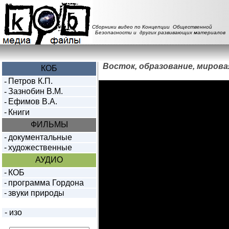
Сборники видео по Концепции Общественной
Безопасности и других развивающих материалов
Восток, образование, миров
КОБ
Петров К.П.
-
Зазнобин В.М.
-
Ефимов В.А.
-
-
Книги
ФИЛЬМЫ
-
документальные
-
художественные
АУДИО
-
КОБ
-
программа Гордона
-
звуки природы
-
изо