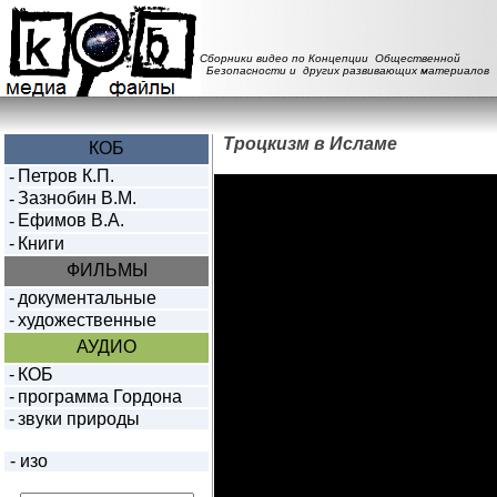
Сборники видео по Концепции Общественной
Безопасности и других развивающих материалов
Троцкизм в Исламе
КОБ
Петров К.П.
-
Зазнобин В.М.
-
Ефимов В.А.
-
-
Книги
ФИЛЬМЫ
-
документальные
-
художественные
АУДИО
-
КОБ
-
программа Гордона
-
звуки природы
-
изо