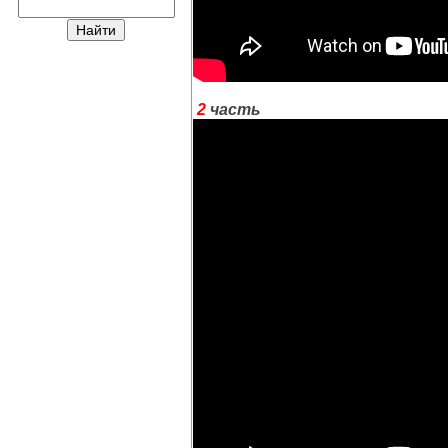
2
часть