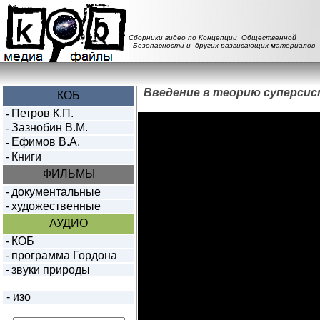
Сборники видео по Концепции Общественной
Безопасности и других развивающих материалов
Введение в теорию суперси
КОБ
Петров К.П.
-
Зазнобин В.М.
-
Ефимов В.А.
-
-
Книги
ФИЛЬМЫ
-
документальные
-
художественные
АУДИО
-
КОБ
-
программа Гордона
-
звуки природы
-
изо