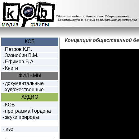
Сборники видео по Концепции Общественной
Безопасности и других развивающих материалов
Концепция общественной бе
КОБ
Петров К.П.
-
Зазнобин В.М.
-
Ефимов В.А.
-
-
Книги
ФИЛЬМЫ
-
документальные
-
художественные
АУДИО
-
КОБ
-
программа Гордона
-
звуки природы
-
изо