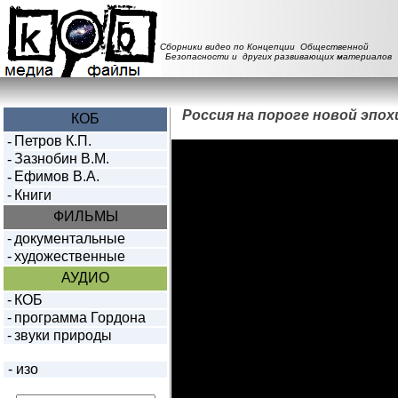
Сборники видео по Концепции Общественной
Безопасности и других развивающих материалов
Россия на пороге новой эпох
КОБ
Петров К.П.
-
Зазнобин В.М.
-
Ефимов В.А.
-
-
Книги
ФИЛЬМЫ
-
документальные
-
художественные
АУДИО
-
КОБ
-
программа Гордона
-
звуки природы
-
изо