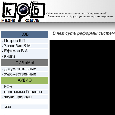
Сборники видео по Концепции Общественной
Безопасности и других развивающих материалов
В чём суть реформы систем
КОБ
Петров К.П.
-
Зазнобин В.М.
-
Ефимов В.А.
-
-
Книги
ФИЛЬМЫ
-
документальные
-
художественные
АУДИО
-
КОБ
-
программа Гордона
-
звуки природы
-
изо