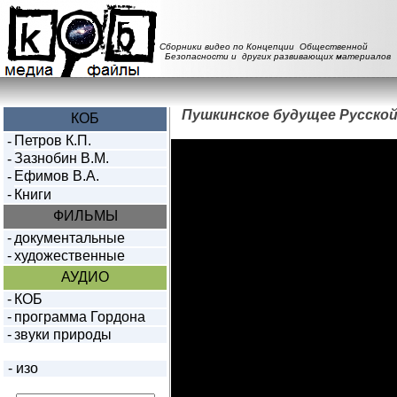
Сборники видео по Концепции Общественной
Безопасности и других развивающих материалов
Пушкинское будущее Русской
КОБ
Петров К.П.
-
Зазнобин В.М.
-
Ефимов В.А.
-
-
Книги
ФИЛЬМЫ
-
документальные
-
художественные
АУДИО
-
КОБ
-
программа Гордона
-
звуки природы
-
изо