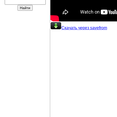
Скачать через savefrom