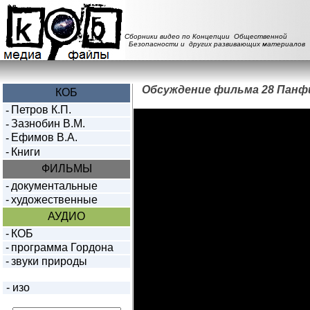
Сборники видео по Концепции Общественной
Безопасности и других развивающих материалов
Обсуждение фильма 28 Панф
КОБ
Петров К.П.
-
Зазнобин В.М.
-
Ефимов В.А.
-
-
Книги
ФИЛЬМЫ
-
документальные
-
художественные
АУДИО
-
КОБ
-
программа Гордона
-
звуки природы
-
изо