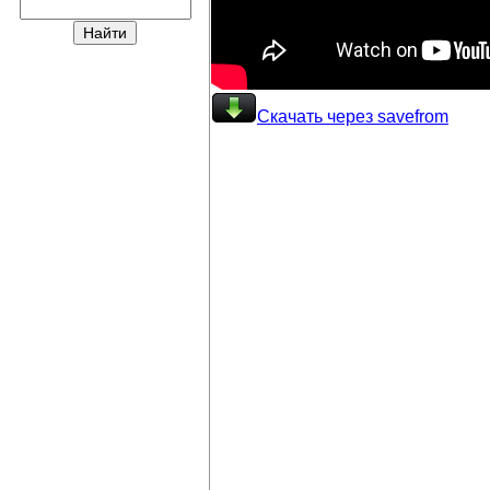
Скачать через savefrom