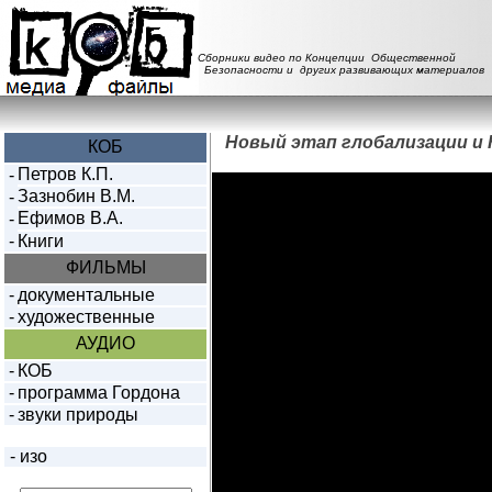
Сборники видео по Концепции Общественной
Безопасности и других развивающих материалов
Новый этап глобализации и
КОБ
Петров К.П.
-
Зазнобин В.М.
-
Ефимов В.А.
-
-
Книги
ФИЛЬМЫ
-
документальные
-
художественные
АУДИО
-
КОБ
-
программа Гордона
-
звуки природы
-
изо