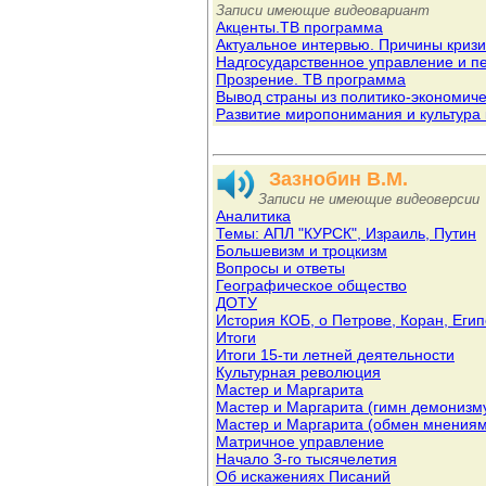
Записи имеющие видеовариант
Акценты.ТВ программа
Актуальное интервью. Причины кризи
Надгосударственное управление и пе
Прозрение. ТВ программа
Вывод страны из политико-экономичес
Развитие миропонимания и культура
Зазнобин В.М.
Записи не имеющие видеоверсии
Аналитика
Темы: АПЛ "КУРСК", Израиль, Путин
Большевизм и троцкизм
Вопросы и ответы
Географическое общество
ДОТУ
История КОБ, о Петрове, Коран, Егип
Итоги
Итоги 15-ти летней деятельности
Культурная революция
Мастер и Маргарита
Мастер и Маргарита (гимн демонизм
Мастер и Маргарита (обмен мнениям
Матричное управление
Начало 3-го тысячелетия
Об искажениях Писаний