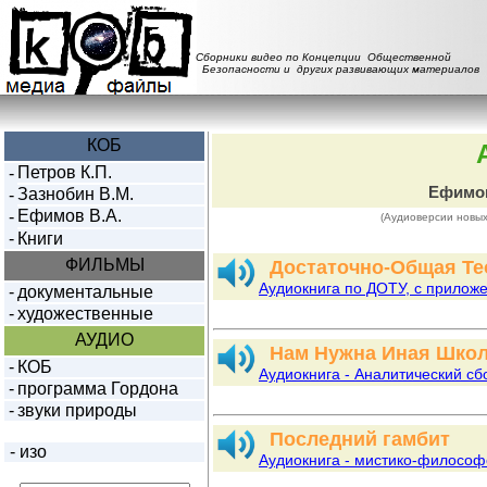
Сборники видео по Концепции Общественной
Безопасности и других развивающих материалов
КОБ
Петров К.П.
-
Ефимов
Зазнобин В.М.
-
Ефимов В.А.
-
(Аудиоверсии новых
-
Книги
ФИЛЬМЫ
Достаточно-Общая Те
Аудиокнига по ДОТУ, с прилож
-
документальные
-
художественные
АУДИО
Нам Нужна Иная Шко
-
КОБ
Аудиокнига - Аналитический с
-
программа Гордона
-
звуки природы
Последний гамбит
-
изо
Аудиокнига - мистико-философ