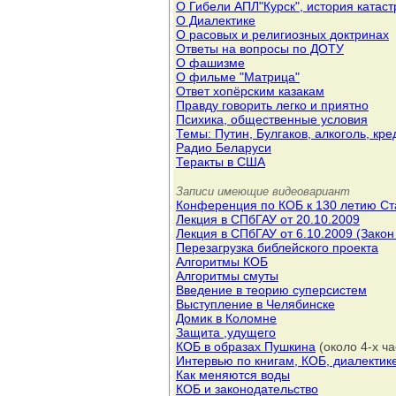
О Гибели АПЛ"Курск", история катас
О Диалектике
О расовых и религиозных доктринах
Ответы на вопросы по ДОТУ
О фашизме
О фильме "Матрица"
Ответ хопёрским казакам
Правду говорить легко и приятно
Психика, общественные условия
Темы: Путин, Булгаков, алкоголь, кр
Радио Беларуси
Теракты в США
Записи имеющие видеовариант
Конференция по КОБ к 130 летию Ст
Лекция в СПбГАУ от 20.10.2009
Лекция в СПбГАУ от 6.10.2009 (Закон
Перезагрузка библейского проекта
Алгоритмы КОБ
Алгоритмы смуты
Введение в теорию суперсистем
Выступление в Челябинске
Домик в Коломне
Защита ,удущего
КОБ в образах Пушкина
(около 4-х ча
Интервью по книгам, КОБ, диалектике
Как меняются воды
КОБ и законодательство