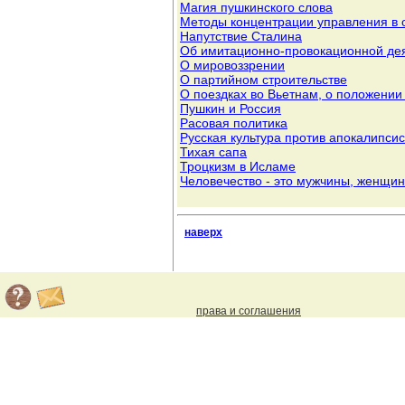
Магия пушкинского слова
Методы концентрации управления в 
Напутствие Сталина
Об имитационно-провокационной де
О мировоззрении
О партийном строительстве
О поездках во Вьетнам, о положении
Пушкин и Россия
Расовая политика
Русская культура против апокалипси
Тихая сапа
Троцкизм в Исламе
Человечество - это мужчины, женщин
наверх
права и соглашения