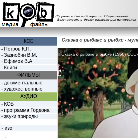
Сборники видео по Концепции Общественной
Безопасности и других развивающих материалов
Сказка о рыбаке и рыбке - м
КОБ
Петров К.П.
-
Зазнобин В.М.
-
Ефимов В.А.
-
-
Книги
ФИЛЬМЫ
-
документальные
-
художественные
АУДИО
-
КОБ
-
программа Гордона
-
звуки природы
-
изо