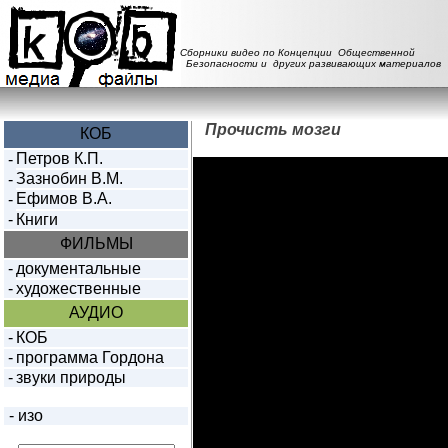
Сборники видео по Концепции Общественной
Безопасности и других развивающих материалов
Прочисть мозги
КОБ
Петров К.П.
-
Зазнобин В.М.
-
Ефимов В.А.
-
-
Книги
ФИЛЬМЫ
-
документальные
-
художественные
АУДИО
-
КОБ
-
программа Гордона
-
звуки природы
-
изо