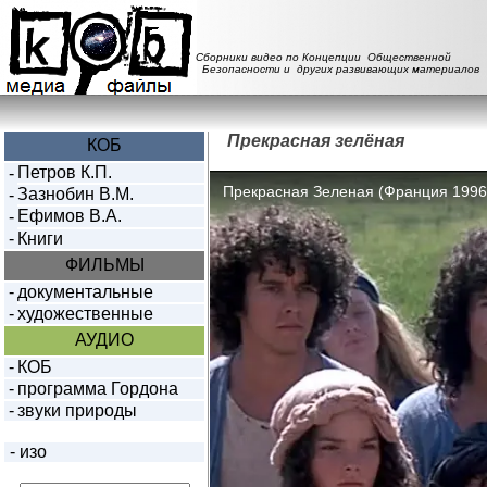
Сборники видео по Концепции Общественной
Безопасности и других развивающих материалов
Прекрасная зелёная
КОБ
Петров К.П.
-
Зазнобин В.М.
-
Ефимов В.А.
-
-
Книги
ФИЛЬМЫ
-
документальные
-
художественные
АУДИО
-
КОБ
-
программа Гордона
-
звуки природы
-
изо