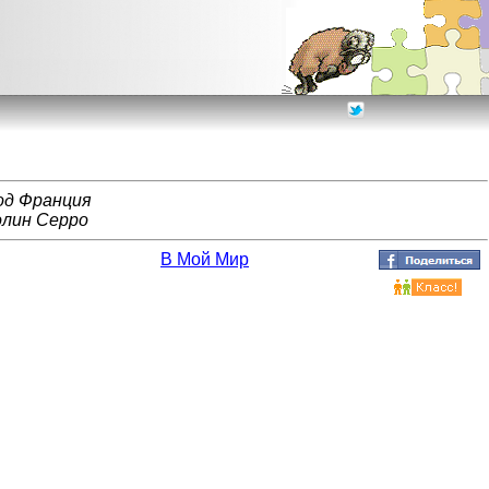
од Франция
олин Серро
В Мой Мир