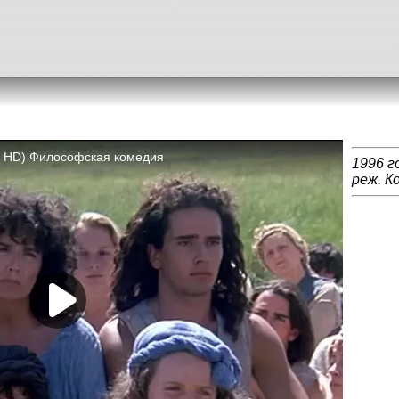
1996 г
реж. К