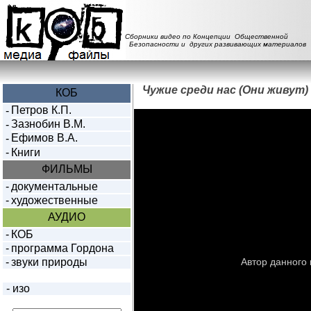
Сборники видео по Концепции Общественной
Безопасности и других развивающих материалов
Чужие среди нас (Они живут)
КОБ
Петров К.П.
-
Зазнобин В.М.
-
Ефимов В.А.
-
-
Книги
ФИЛЬМЫ
-
документальные
-
художественные
АУДИО
-
КОБ
-
программа Гордона
-
звуки природы
-
изо