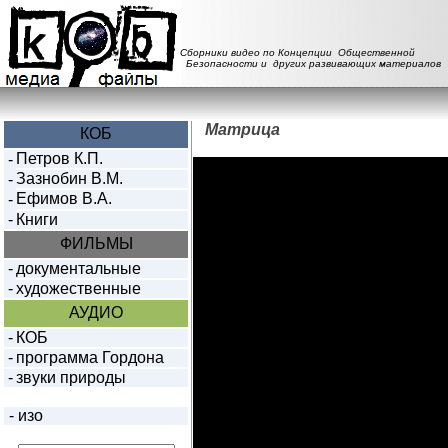
Сборники видео по Концепции Общественной
Безопасности и других развивающих материалов
Матрица
КОБ
Петров К.П.
-
Зазнобин В.М.
-
Ефимов В.А.
-
-
Книги
ФИЛЬМЫ
-
документальные
-
художественные
АУДИО
-
КОБ
-
программа Гордона
-
звуки природы
-
изо