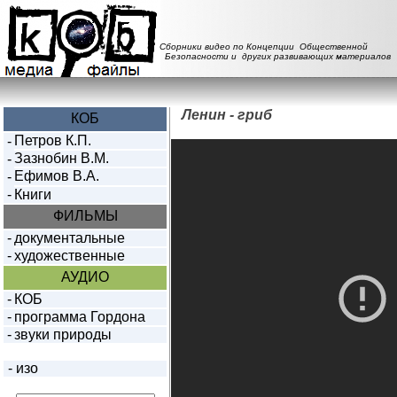
Сборники видео по Концепции Общественной
Безопасности и других развивающих материалов
Ленин - гриб
КОБ
Петров К.П.
-
Зазнобин В.М.
-
Ефимов В.А.
-
-
Книги
ФИЛЬМЫ
-
документальные
-
художественные
АУДИО
-
КОБ
-
программа Гордона
-
звуки природы
-
изо