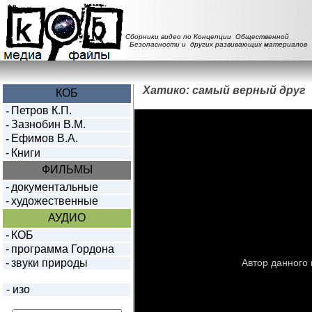
Сборники видео по Концепции Общественной
Безопасности и других развивающих материалов
Хатико: самый верный друг
КОБ
Петров К.П.
-
Зазнобин В.М.
-
Ефимов В.А.
-
-
Книги
ФИЛЬМЫ
-
документальные
-
художественные
АУДИО
-
КОБ
-
программа Гордона
-
звуки природы
-
изо