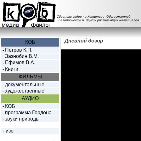
Сборники видео по Концепции Общественной
Безопасности и других развивающих материалов
Дневной дозор
КОБ
Петров К.П.
-
Зазнобин В.М.
-
Ефимов В.А.
-
-
Книги
ФИЛЬМЫ
-
документальные
-
художественные
АУДИО
-
КОБ
-
программа Гордона
-
звуки природы
-
изо