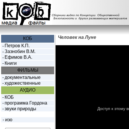
Сборники видео по Концепции Общественной
Безопасности и других развивающих материалов
Человек на Луне
КОБ
Петров К.П.
-
Зазнобин В.М.
-
Ефимов В.А.
-
-
Книги
ФИЛЬМЫ
-
документальные
-
художественные
АУДИО
-
КОБ
-
программа Гордона
-
звуки природы
-
изо