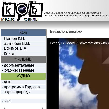
Сборники видео по Концепции Общественной
Безопасности и других развивающих материалов
Беседы с Богом
КОБ
Петров К.П.
-
Зазнобин В.М.
-
Ефимов В.А.
-
-
Книги
ФИЛЬМЫ
-
документальные
-
художественные
АУДИО
-
КОБ
-
программа Гордона
-
звуки природы
-
изо