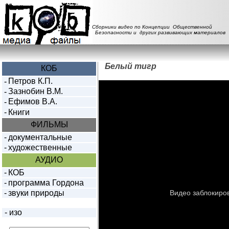
Сборники видео по Концепции Общественной
Безопасности и других развивающих материалов
Белый тигр
КОБ
Петров К.П.
-
Зазнобин В.М.
-
Ефимов В.А.
-
-
Книги
ФИЛЬМЫ
-
документальные
-
художественные
АУДИО
-
КОБ
-
программа Гордона
-
звуки природы
-
изо