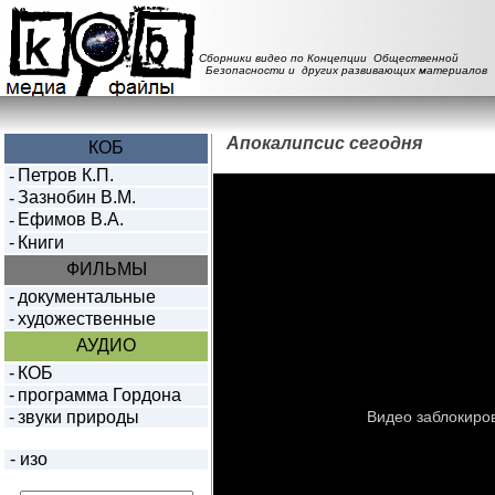
Сборники видео по Концепции Общественной
Безопасности и других развивающих материалов
Апокалипсис сегодня
КОБ
Петров К.П.
-
Зазнобин В.М.
-
Ефимов В.А.
-
-
Книги
ФИЛЬМЫ
-
документальные
-
художественные
АУДИО
-
КОБ
-
программа Гордона
-
звуки природы
-
изо