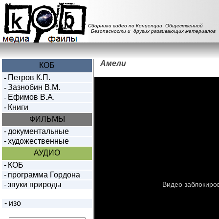
Сборники видео по Концепции Общественной
Безопасности и других развивающих материалов
Амели
КОБ
Петров К.П.
-
Зазнобин В.М.
-
Ефимов В.А.
-
-
Книги
ФИЛЬМЫ
-
документальные
-
художественные
АУДИО
-
КОБ
-
программа Гордона
-
звуки природы
-
изо