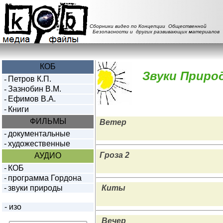
Сборники видео по Концепции Общественной
Безопасности и других развивающих материалов
КОБ
Звуки Приро
Петров К.П.
-
Зазнобин В.М.
-
Ефимов В.А.
-
-
Книги
ФИЛЬМЫ
Ветер
-
документальные
-
художественные
Гроза 2
АУДИО
-
КОБ
-
программа Гордона
-
звуки природы
Киты
-
изо
Вечер